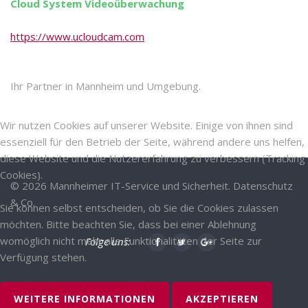
Cloud System Videoüberwachung
https://www.ucloudcam.com
Ihr Partner in Mannheim und Umgebung.
Wir nutzen Cookies auf unserer Website. Einige von ihnen sind
essenziell für den Betrieb der Seite, während andere uns helfen,
diese Website und die Nutzererfahrung zu verbessern (Tracking
Cookies).
©
2026
Mannheimer IT-Service und Sicherheit.
Datenschutz
& Co.
Sie können selbst entscheiden, ob Sie die Cookies zulassen
möchten. Bitte beachten Sie, dass bei einer Ablehnung
womöglich nicht mehr alle Funktionalitäten der Seite zur
Folge uns:
Verfügung stehen.
Back to desktop version
WEITERE INFORMATIONEN
AKZEPTIEREN